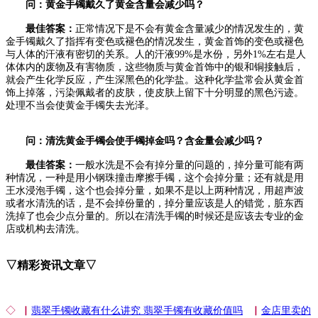
问：黄金手镯戴久了黄金含量会减少吗？
最佳答案：
正常情况下是不会有黄金含量减少的情况发生的，黄
金手镯戴久了指挥有变色或褪色的情况发生，黄金首饰的变色或褪色
与人体的汗液有密切的关系。人的汗液99%是水份，另外1%左右是人
体体内的废物及有害物质，这些物质与黄金首饰中的银和铜接触后，
就会产生化学反应，产生深黑色的化学盐。这种化学盐常会从黄金首
饰上掉落，污染佩戴者的皮肤，使皮肤上留下十分明显的黑色污迹。
处理不当会使黄金手镯失去光泽。
问：清洗黄金手镯会使手镯掉金吗？含金量会减少吗？
最佳答案：
一般水洗是不会有掉分量的问题的，掉分量可能有两
种情况，一种是用小钢珠撞击摩擦手镯，这个会掉分量；还有就是用
王水浸泡手镯，这个也会掉分量，如果不是以上两种情况，用超声波
或者水清洗的话，是不会掉份量的，掉分量应该是人的错觉，脏东西
洗掉了也会少点分量的。所以在清洗手镯的时候还是应该去专业的金
店或机构去清洗。
▽精彩资讯文章▽
◇ ▏
翡翠手镯收藏有什么讲究 翡翠手镯有收藏价值吗
▏
金店里卖的