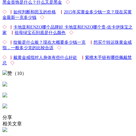
黑金首饰是什么？什么又是黑金
◇
◇ ▏
如何判断和田玉的价格
▏
2015年买黄金多少钱一克？现在买黄
金最新一克多少钱
◇
◇ ▏
卡地亚和ENZO哪个品牌好 卡地亚和ENZO哪个贵-佐卡伊珠宝之
家
▏
祖母绿宝石到底是什么颜色
◇
◇ ▏
纹银是什么银？现在大概要多少钱一克
▏
想买个转运珠黄金戒
指，一般多少克的比较合适
◇
◇ ▏
戴黄金戒指对人身体有些什么好处
▏
紫檀木手链有哪些佩戴禁
忌
◇
赞（10）
分享
相关文章