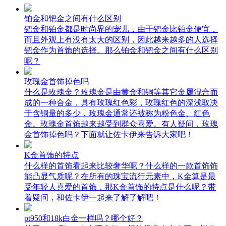
铂金和钯金之间有什么区别
钯金和铂金都是时尚界的宠儿，由于钯金比铂金便宜，
而且外观上有没有太大的区别，因此越来越多的人选择
钯金作为首饰的选择。那么铂金和钯金之间有什么区别
呢？
玫瑰金首饰掉色吗
什么是玫瑰金？玫瑰金是由黄金和铜等其它金属混合而
成的一种合金，具有玫瑰红色彩，玫瑰红色的深浅取决
于含铜量的多少，玫瑰金通常还被称为粉色金、红色
金。玫瑰金首饰越来越受到群众喜爱。有人疑问，玫瑰
金首饰掉色吗？下面就让佐卡伊来告诉大家吧！
K金首饰的特点
什么样的首饰看起来比较奢华呢？什么样的一款首饰饰
能凸显气质呢？在所有的珠宝流行元素中，K金算是最
受年轻人喜爱的首饰，那K金首饰的特点是什么呢？带
着疑问，和佐卡伊一起来了解了解吧！
pt950和18k白金一样吗？哪个好？