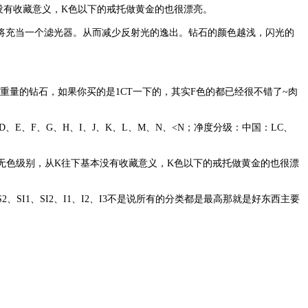
本没有收藏意义，K色以下的戒托做黄金的也很漂亮。
充当一个滤光器。从而减少反射光的逸出。钻石的颜色越浅，闪光的
重量的钻石，如果你买的是1CT一下的，其实F色的都已经很不错了~肉
分级：D、E、F、G、H、I、J、K、L、M、N、<N；净度分级：中国：LC、
近无色级别，从K往下基本没有收藏意义，K色以下的戒托做黄金的也很漂
、SI1、SI2、I1、I2、I3不是说所有的分类都是最高那就是好东西主要