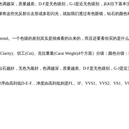
色调越深，质量越差。D-F是无色级别，G-J是近无色级别，从K往下基
将这些光反射出去形成多彩闪光，就如我们透过有色眼镜，钻石的颜色将
ond。一个色级的差别其实是很难看的出来的，而且还要看你买的是什么
ity)、切工(Cut)、克拉重量(Carat Weight)4个方面）分级：颜色
石越好，无色为最好，色调越深，质量越差。D-F是无色级别，G-J是
E-F....净度由高到低则是FL、IF、VVS1、VVS2、VS1、VS2