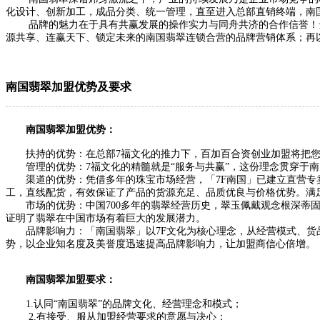
化设计、创新加工，成品分类、统一管理，直至进入总部直销终端，南
品牌的魅力在于具有共赢发展的操作实力与同舟共济的合作信誉！云
源共享、连赢天下、锁定未来的南国翡翠连锁合营的品牌营销体系；再
南国翡翠加盟优势及要求
南国翡翠加盟优势：
扶持的优势：在总部7福文化的推力下，百加百合资创业加盟将把您
管理的优势：7福文化的精髓就是“服务与共赢”，这份理念贯穿于南
渠道的优势：凭借多年的珠宝市场经营，「7F南国」已建立直营专卖
工，直线配货，有效保证了产品的货源充足、品质优良与价格优势。满
市场的优势：中国700多年的翡翠经营历史，翠玉佩戴观念根深蒂固
证明了翡翠在中国市场有着巨大的发展潜力。
品牌影响力：「南国翡翠」以7F文化为核心理念，从经营模式、货品
势，以企业知名度及美誉度迅速提高品牌影响力，让加盟商信心倍增。
南国翡翠加盟要求：
1.认同“南国翡翠”的品牌文化、经营理念和模式；
2.有接受、服从加盟经营要求的意愿与决心；