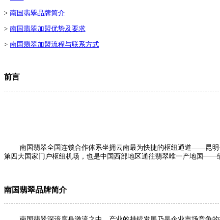
>
南国翡翠品牌简介
>
南国翡翠加盟优势及要求
>
南国翡翠加盟流程与联系方式
前言
南国翡翠全国连锁合作体系坐拥云南最为快捷的枢纽通道——昆明长水
第四大国家门户枢纽机场，也是中国西部地区通往翡翠唯一产地国——
南国翡翠品牌简介
南国翡翠深谙席身激流之中，产业的持续发展乃是企业市场竞争的核心