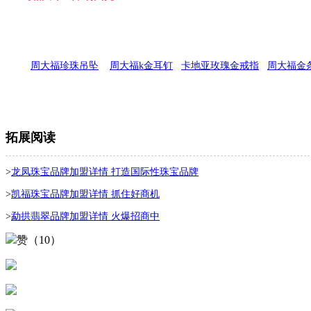
周大福珍珠吊坠
周大福k金耳钉
卡地亚玫瑰金戒指
周大福金
拓展阅读
>
龙凤珠宝品牌加盟详情 打造国际性珠宝品牌
>
凯福珠宝品牌加盟详情 抓住好商机
>
勐拱翡翠品牌加盟详情 火爆招商中
赞（10）