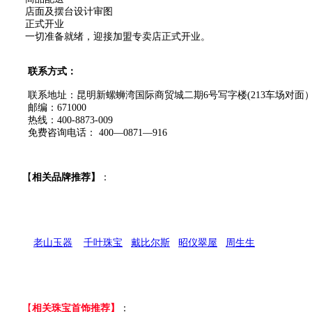
店面及摆台设计审图
正式开业
一切准备就绪，迎接加盟专卖店正式开业。
联系方式：
联系地址：昆明新螺蛳湾国际商贸城二期6号写字楼(213车场对面）19楼
邮编：671000
热线：400-8873-009
免费咨询电话： 400—0871—916
【
相关品牌推荐】
：
老山玉器
千叶珠宝
戴比尔斯
昭仪翠屋
周生生
【
相关珠宝首饰推荐】
：