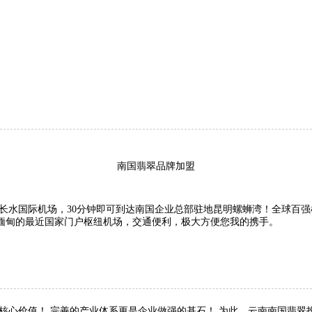
南国翡翠品牌加盟
国际机场，30分钟即可到达南国企业总部驻地昆明螺蛳湾！全球百强
缅甸的最近国家门户枢纽机场，交通便利，极大方便您我的携手。
价值！ 完善的产业体系更是企业做强的基石！ 为此，云南南国翡翠