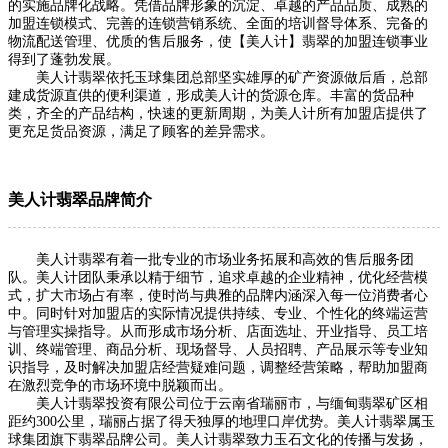
的实施品牌化战略。凭借品牌形象的沉淀、卓越的产品品质、成熟的
加盟连锁模式、完善的连锁营销系统、全面的培训督导体系、完备的
物流配送管理、优质的售后服务，使【美人计】翡翠的加盟连锁事业
得到了蓬勃发展。
美人计翡翠依托玉球集团总部坚实雄厚的矿产资源做后盾，总部
建成货源直供的便利渠道，形成美人计的货源仓库。丰富的货品种
类，齐全的产品结构，快速的更新周期，为美人计所有加盟店提供了
更充足货品资源，满足了顾客的差异需求。
美人计翡翠品牌简介
美人计翡翠有着一批专业的市场业务拓展和高效的售后服务团
队。美人计团队秉承以精于细节，追求卓越的企业精神，优化经营模
式，扩大市场占有率，使时尚与典雅的品牌内涵深入每一位消费者心
中。同时针对加盟店的实际情况提供持续、专业、个性化的终端运营
与管理实操指导。从而形成市场分析、店面选址、开业指导、员工培
训、终端管理、商品分析、现场督导、人员招聘、产品展示等专业知
识指导，及时解决加盟店经营疑难问题，调整经营策略，帮助加盟商
在激烈竞争的市场环境中脱颖而出。
美人计翡翠投资有限公司位于云南省瑞丽市，与缅甸翡翠矿区相
距约300公里，瑞丽占据了得天独厚的地理口岸优势。美人计翡翠属玉
球集团旗下翡翠品牌公司。美人计翡翠致力玉石文化的传播与发扬，