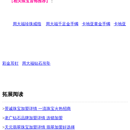
【
相关珠宝首饰推荐】
：
周大福珍珠戒指
周大福千足金手镯
卡地亚黄金手镯
卡地亚
彩金耳钉
周大福钻石吊坠
拓展阅读
>
景诚珠宝加盟详情 一流珠宝火热招商
>
老广钻石品牌加盟详情 连锁加盟
>
天元翡翠珠宝加盟详情 翡翠加盟好选择