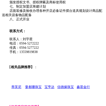
颁发授权文书、授权牌匾及商标使用权
七、制定加盟店筹建计划
店面装修及验收办理各种开店必备证件摆台道具规划设计商品配
送相关设备物品配备
八、正式开业
联系方式：
联系人：刘宇星
电话：0594-5272222
传真：0594-5277222
手机：13559819838
【
相关品牌推荐】
：
蒂芙尼
曼都珊珠宝
宝亨达
信德缘珠宝
鑫荟金行