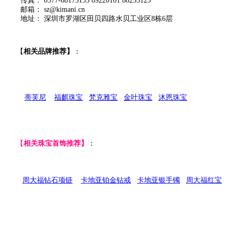
传真：
0577-88173155 89220101 88253123
邮箱：
sz@kimani.cn
地址：
深圳市罗湖区田贝四路水贝工业区8栋6层
【
相关品牌推荐】
：
蒂芙尼
福麒珠宝
梵克雅宝
金叶珠宝
沐恩珠宝
【
相关珠宝首饰推荐】
：
周大福钻石项链
卡地亚铂金钻戒
卡地亚银手镯
周大福红宝