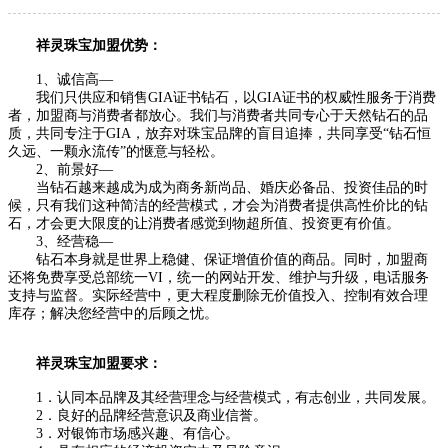
祥灵珠宝加盟优势：
1、诚信高—
我们只供应和销售GIA证书钻石，以GIA证书的权威性服务于消费
者，加盟商与消费者都放心。我们与消费者共同专心于天然钻石的品
质，共同专注于GIA，放弃对珠宝品牌的盲目追捧，共同享受“钻石恒
久远、一颗永流传”的惬意与轻松。
2、前景好—
当钻石越来越成为成为商务新尚品、婚庆必备品、投资佳品的时
候，只有我们这种简洁的经营模式，才会为消费者提供高性价比的钻
石，才会更大限度的让消费者感觉到物超所值、投资更有价值。
3、经营稳—
钻石本身就是世界上稳健、保证增值价值的商品。同时，加盟商
还将免费享受总部统一VI，统一的网站开发、维护与升级，电话服务
支持与监督。实际经营中，更大程度删除无价值投入、控制有效合理
库存；解决您经营中的后顾之忧。
祥灵珠宝加盟要求：
1．认同本品牌及其经营理念与经营模式，有志创业，共同发展。
2．良好的品牌经营意识及商业信誉。
3．对银饰市场感兴趣、有信心。