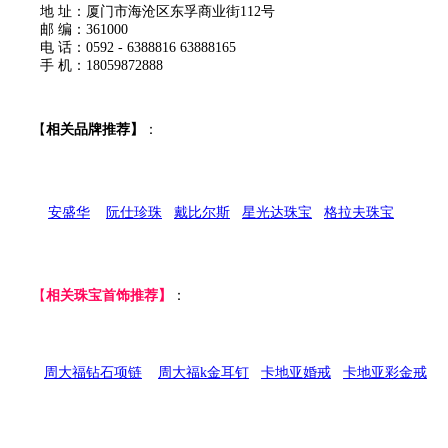
地 址：厦门市海沧区东孚商业街112号
邮 编：361000
电 话：0592 - 6388816 63888165
手 机：18059872888
【
相关品牌推荐】
：
安盛华
阮仕珍珠
戴比尔斯
星光达珠宝
格拉夫珠宝
【
相关珠宝首饰推荐】
：
周大福钻石项链
周大福k金耳钉
卡地亚婚戒
卡地亚彩金戒