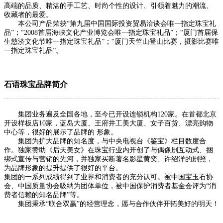
高端的品质、精湛的手工艺、时尚个性的设计、引领着魅力的潮流、
收藏者的最爱。
本公司产品荣获“第九届中国国际投资贸易洽谈会唯一指定珠宝礼
品”；“2008首届海峡文化产业博览会唯一指定珠宝礼品”；“厦门首届保
生慈济文化节唯一指定珠宝礼品”；“厦门天竺山登山比赛，摄影比赛唯
一指定珠宝礼品”。
石语珠宝品牌简介
集团业务遍及全国各地，至今已开设连锁机构120家。在首都北京
开设样板店10家，蓝岛大厦、王府井工美大厦、女子百货、漂亮购物
中心等，很好的展示了品牌的 形象。
集团为扩大品牌的知名度，与中央电视台《鉴宝》栏目数度合
作。独家赞助《后天美女》在珠宝行业内开创了与偶像剧互动式、捆
绑式宣传与营销的先河，并独家买断著名影星黄奕、许绍洋的剧照，
为品牌形象的提升提供了很好的平台。
集团的一系列成绩得到了业界和消费者的充分认可。被中国宝玉石协
会、中国质量协会吸纳为团体单位，被中国保护消费者基金会评为“消
费者信赖的知名品牌”等。
集团秉承“联合双赢”的经营理念，愿与合作伙伴开拓美好的明天！