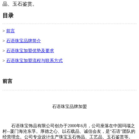
品、玉石鉴赏。
目录
>
前言
>
石语珠宝品牌简介
>
石语珠宝加盟优势及要求
>
石语珠宝加盟流程与联系方式
前言
石语珠宝品牌加盟
石语珠宝饰品有限公司创办于2000年6月，公司座落在中国玛瑙之
村--厦门海沧东孚。厚德之心、以石载品、诚信会友，是“石语”团队的
经营理念。公司专业设计生产珠宝玉石饰品、工艺品、玉石鉴赏等。