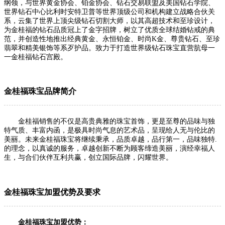
纲领，与世界黄金协会、铂金协会、钻石交易联盟及美国钻石学院、
世界钻石中心比利时安特卫普等世界顶级公司和机构建立战略合伙关
系，云集了世界上顶尖级钻石切割大师，以其高超技术和至珍设计，
为金桂福的钻石品质冠上了金字招牌，树立了优质全球结婚钻戒的典
范，并创造性地推出经典黄金、永恒铂金、时尚K金、尊贵钻石、至珍
翡翠和精美银饰等系歹护品。致力于打造世界级钻石珠宝直营肮母一
一金桂福钻石宫殿。
金桂福珠宝品牌简介
金桂福销售的不仅是高贵典雅的珠宝首饰，更是至尊的品味与独
特气质、丰富内函，是极具时尚气息的艺术品，呈现给人无与伦比的
美丽。未来金桂福珠宝将继续秉承，品质卓越，品行第一，品味独特.
的理念，以真诚的服务，卓越创新不断为顾客缔造美丽，演经幸福人
生，与合们伙伴互利共赢，创立国际品牌，闪耀世界。
金桂福珠宝加盟优势及要求
金桂福珠宝加盟优势：