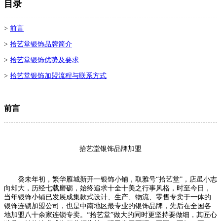
目录
>
前言
>
拾艺堂银饰品牌简介
>
拾艺堂银饰优势及要求
>
拾艺堂银饰加盟流程与联系方式
前言
拾艺堂银饰品牌加盟
癸未年初，繁华雁城新开一银饰小铺，取雅号“拾艺堂”，店虽小志
向却大，历经七载磨砺，始终追求十全十美之行事风格，时至今日，
当年银饰小铺已发展成集款式设计、生产、物流、零售专卖于一体的
银饰连锁加盟公司，也是中南地区最专业的银饰品牌，先后在全国各
地加盟八十余家连锁专卖。“拾艺堂”做大的同时更坚持要做细，其匠心