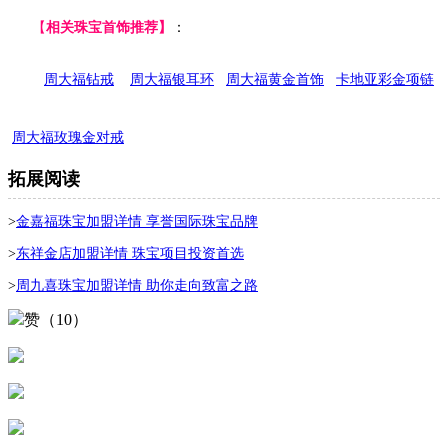
【
相关珠宝首饰推荐】
：
周大福钻戒
周大福银耳环
周大福黄金首饰
卡地亚彩金项链
周大福玫瑰金对戒
拓展阅读
>
金嘉福珠宝加盟详情 享誉国际珠宝品牌
>
东祥金店加盟详情 珠宝项目投资首选
>
周九喜珠宝加盟详情 助你走向致富之路
赞（10）