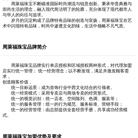
周萊福珠宝不断瞄准国际时尚潮流与锐意创新。秉承华贵典雅与
崇尚生活的理念，融入现代简洁明了的轮廓，充分体现了现代都市人
与华人的向往与追求。
岁月的沉淀构成了品牌特有品味的创造与宣扬，周萊福珠宝在艺
术中闪现特有品味，时尚中渗透文化韵味，生活中领略不凡气质。
周萊福珠宝品牌简介
周萊福珠宝品牌实行单店授权和区域授权两种形式，对代理加盟
店实行统一管理； 统一经营理念；以不断发现，满足并激发顾客需
求，
创造顾客价值 。
统一目标远景：成为首饰行业中西文化结合的引领者。
统一经营模式：采用专卖店与商场专卖的经营形式。
统一的视觉识别：统一店名、空间陈列、色调、服装等；
统一的服务管理：统一的行为规范、服务标准、营销手段；
统一的经营管理：由总部提供全套经营手册，共享成功经营模
式。
周萊福珠宝加盟优势及要求