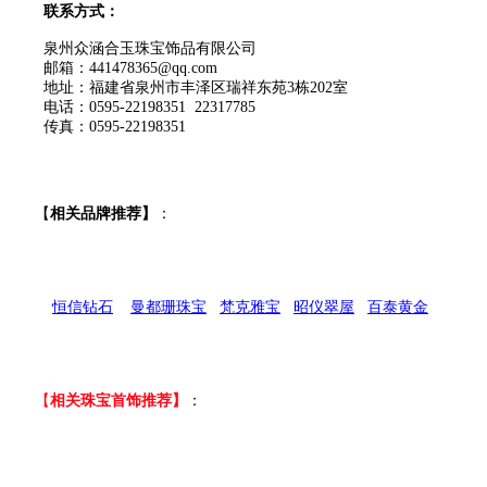
联系方式：
泉州众涵合玉珠宝饰品有限公司
邮箱：441478365@qq.com
地址：福建省泉州市丰泽区瑞祥东苑3栋202室
电话：0595-22198351 22317785
传真：0595-22198351
【
相关品牌推荐】
：
恒信钻石
曼都珊珠宝
梵克雅宝
昭仪翠屋
百泰黄金
【
相关珠宝首饰推荐】
：