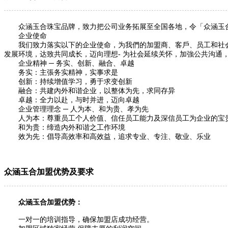
众涵玉合珠宝品牌，致力把公司业务拓展至全国各地，令「众涵玉合
企业使命
我们致力落实以下的企业使命，为我們的加盟商、客戶、员工和社会带
发展环境，达致共同成长，迈向理想- 为社会延续关怀，加強公共沟通
企业精神 ─ 务实、创新、融合、卓越
务实：主張务实精神，实事求是
创新：持续增值学习，勇于求变创新
融合：共建內外和谐企业，以整体为先，求同存异
卓越：全力以赴，与时并进，迈向卓越
企业管理理念 ─ 人为本、和为贵、孝为先
人为本：尊重员工个人价值、信任员工能力及深信员工为企业的宝
和为贵：缔造內外和谐之工作环境
效为先：倡导高效率和高效益，追求专业、专注、敬业、乐业
众涵玉合加盟优势及要求
众涵玉合加盟优势：
一对一的培训指导，确保加盟店成功经营。