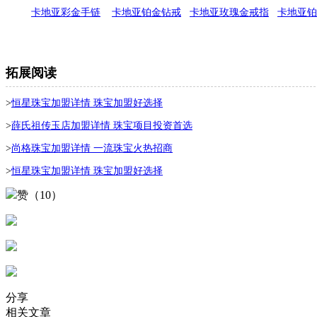
卡地亚彩金手链
卡地亚铂金钻戒
卡地亚玫瑰金戒指
卡地亚铂
拓展阅读
>
恒星珠宝加盟详情 珠宝加盟好选择
>
薛氏祖传玉店加盟详情 珠宝项目投资首选
>
尚格珠宝加盟详情 一流珠宝火热招商
>
恒星珠宝加盟详情 珠宝加盟好选择
赞（10）
分享
相关文章