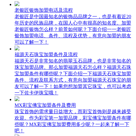
老银匠银饰加盟电话及流程
老银匠是中国最知名的银饰品品牌之一，也是有着近20
年历史的民族品牌，在国人心中有很高的知名度。加盟
老银匠银饰怎么样？前景如何呢？下面介绍一一老银匠
银饰加盟电话、条件、流程及优势，有意向加盟的朋友
可以了解一下！
福源天石珠宝加盟条件及流程
福源天石是非常知名的翡翠玉石品牌，也是非常知名的
珠宝加盟品牌。那么加盟福源天石怎么样？福源天石珠
宝加盟条件有哪些呢？下面介绍一下福源天石珠宝加盟
条件、流程及联系方式，有意向加盟福源天石珠宝的朋
友可以了解一下！如果您想加盟其它珠宝，也可以考虑
一下佐卡伊珠宝哦！
MX彩宝佛宝加盟条件及费用
珠宝首饰的需求量日益增大，而彩宝首饰则是越来越受
欢迎。作为彩宝第一加盟品牌，彩宝佛宝加盟条件有哪
些呢？MX彩宝佛宝加盟费用多少呢？一起来了解一下
吧！