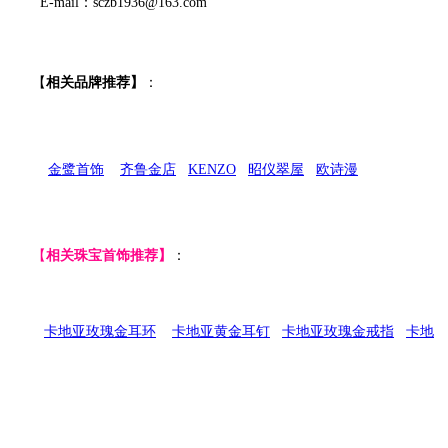
E-mail：sczb1936@163.com
【
相关品牌推荐】
：
金鹭首饰
齐鲁金店
KENZO
昭仪翠屋
欧诗漫
【
相关珠宝首饰推荐】
：
卡地亚玫瑰金耳环
卡地亚黄金耳钉
卡地亚玫瑰金戒指
卡地