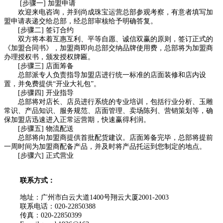
[步骤一] 加盟申请
欢迎来电咨询，并到尚成珠宝运营总部参观考察，有意者填写加
盟申请表递交给总部，经总部审核给予明确答复。
[步骤二] 签订合约
双方将本着互惠互利、平等自愿、诚信双赢的原则，签订正式的
《加盟合同书》，加盟商即向总部交纳品牌使用费，总部将为加盟商
办理授权书，颁发授权牌匾。
[步骤三] 店面筹备
总部派专人负责指导加盟店进行统一标准的店面装修和店内设
置，并免费提供“开业大礼包”。
[步骤四] 开业指导
总部将对店长、店员进行系统的专业培训，包括行业分析、玉雕
常识、产品知识、服务规范、店面管理、卖场陈列、营销策划等，确
保加盟店迅速进入正常运营期，快速赢得利润。
[步骤五] 物流配送
总部将向加盟商提供首批配货建议。店面筹备完毕，总部将提前
一周时间为加盟商配备产品，并及时将产品托运到您制定的地点。
[步骤六] 正式营业
联系方式：
地址：广州市白云大道1400号翔云大厦2001-2003
联系电话：020-22850388
传真：020-22850399