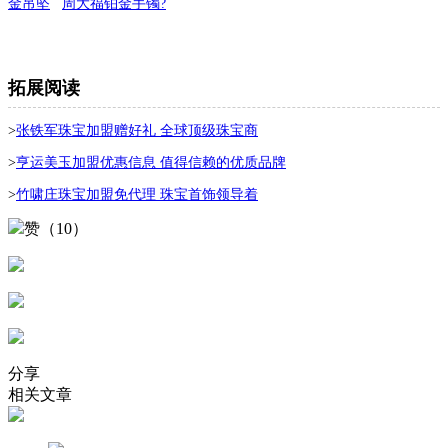
金吊坠
周大福铂金手镯?
拓展阅读
>
张铁军珠宝加盟赠好礼 全球顶级珠宝商
>
亨运美玉加盟优惠信息 值得信赖的优质品牌
>
竹啸庄珠宝加盟免代理 珠宝首饰领导着
赞（10）
分享
相关文章