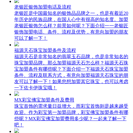
老银匠银饰加盟电话及流程
老银匠是中国最知名的银饰品品牌之一，也是有着近20
年历史的民族品牌，在国人心中有很高的知名度。加盟
老银匠银饰怎么样？前景如何呢？下面介绍一一老银匠
银饰加盟电话、条件、流程及优势，有意向加盟的朋友
可以了解一下！
福源天石珠宝加盟条件及流程
福源天石是非常知名的翡翠玉石品牌，也是非常知名的
珠宝加盟品牌。那么加盟福源天石怎么样？福源天石珠
宝加盟条件有哪些呢？下面介绍一下福源天石珠宝加盟
条件、流程及联系方式，有意向加盟福源天石珠宝的朋
友可以了解一下！如果您想加盟其它珠宝，也可以考虑
一下佐卡伊珠宝哦！
MX彩宝佛宝加盟条件及费用
珠宝首饰的需求量日益增大，而彩宝首饰则是越来越受
欢迎。作为彩宝第一加盟品牌，彩宝佛宝加盟条件有哪
些呢？MX彩宝佛宝加盟费用多少呢？一起来了解一下
吧！