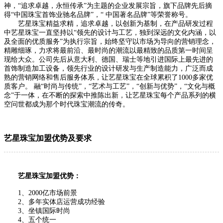
神，“追求卓越，永恒传承”为主题的企业发展宗旨，旗下品牌先后摘
得“中国珠宝首饰业驰名品牌”，“ 中国著名品牌”等荣誉称号。
艺星珠宝
精益求精，追求卓越，以创新为基制，在产品研发过程
中艺星珠宝一直坚持以“领先的设计与工艺，独到深远的文化内涵，以
及全面的优质服务”为执行宗旨，始终坚守以市场为导向的营销理念，
精雕细琢，力求将最前沿、最时尚的潮流以最精致的品质第一时间呈
现给大众。公司先后从意大利、德国、瑞士等地引进国际上最先进的
首饰制造加工设备，领先行业的设计研发与生产制造能力，广泛而成
熟的营销网络和售后服务体系，让艺星珠宝在全球累积了1000多家优
质客户。 融“时尚与传统”，“艺术与工艺”，“创新与优势”，“文化与概
念”于一体，在不断的探索中推陈出新，让艺星珠宝每个产品系列的横
空问世都成为那个时代珠宝潮流的传奇。
艺星珠宝加盟优势及要求
艺星珠宝加盟优势：
1、2000亿市场前景
2、多年实体店运营成功经验
3、坐镇国际时尚
4、五个统一