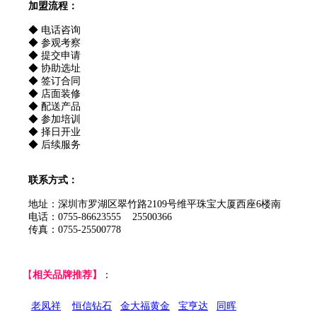
加盟流程：
◆ 电话咨询
◆ 参观考察
◆ 提交申请
◆ 协助选址
◆ 签订合同
◆ 店面装修
◆ 配送产品
◆ 参加培训
◆ 择日开业
◆ 后续服务
联系方式：
地址：深圳市罗湖区翠竹路2109号维平珠宝大厦西座6楼南
电话：0755-86623555 25500366
传真：0755-25500778
【
相关品牌推荐】
：
老凤祥
恒信钻石
金大福黄金
宝亨达
同晖