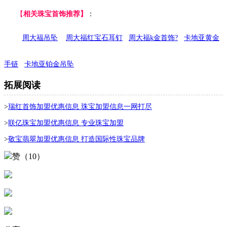
【
相关珠宝首饰推荐】
：
周大福吊坠
周大福红宝石耳钉
周大福k金首饰?
卡地亚黄金
手链
卡地亚铂金吊坠
拓展阅读
>
瑞红首饰加盟优惠信息 珠宝加盟信息一网打尽
>
联亿珠宝加盟优惠信息 专业珠宝加盟
>
敬宝翡翠加盟优惠信息 打造国际性珠宝品牌
赞（10）