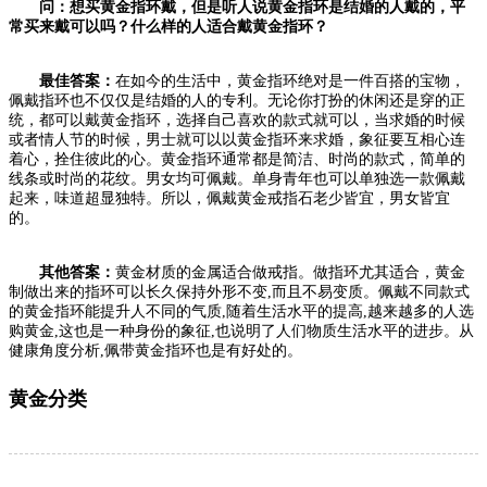
问：想买黄金指环戴，但是听人说黄金指环是结婚的人戴的，平
常买来戴可以吗？什么样的人适合戴黄金指环？
最佳答案：
在如今的生活中，黄金指环绝对是一件百搭的宝物，
佩戴指环也不仅仅是结婚的人的专利。无论你打扮的休闲还是穿的正
统，都可以戴黄金指环，选择自己喜欢的款式就可以，当求婚的时候
或者情人节的时候，男士就可以以黄金指环来求婚，象征要互相心连
着心，拴住彼此的心。黄金指环通常都是简洁、时尚的款式，简单的
线条或时尚的花纹。男女均可佩戴。单身青年也可以单独选一款佩戴
起来，味道超显独特。所以，佩戴黄金戒指石老少皆宜，男女皆宜
的。
其他答案：
黄金材质的金属适合做戒指。做指环尤其适合，黄金
制做出来的指环可以长久保持外形不变,而且不易变质。佩戴不同款式
的黄金指环能提升人不同的气质,随着生活水平的提高,越来越多的人选
购黄金,这也是一种身份的象征,也说明了人们物质生活水平的进步。从
健康角度分析,佩带黄金指环也是有好处的。
黄金分类