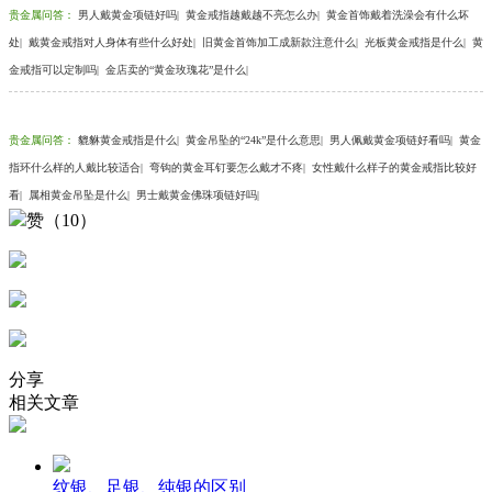
贵金属问答
：
男人戴黄金项链好吗
|
黄金戒指越戴越不亮怎么办
|
黄金首饰戴着洗澡会有什么坏
处
|
戴黄金戒指对人身体有些什么好处
|
旧黄金首饰加工成新款注意什么
|
光板黄金戒指是什么
|
黄
金戒指可以定制吗
|
金店卖的“黄金玫瑰花”是什么
|
贵金属问答
：
貔貅黄金戒指是什么
|
黄金吊坠的“24k”是什么意思
|
男人佩戴黄金项链好看吗
|
黄金
指环什么样的人戴比较适合
|
弯钩的黄金耳钉要怎么戴才不疼
|
女性戴什么样子的黄金戒指比较好
看
|
属相黄金吊坠是什么
|
男士戴黄金佛珠项链好吗
|
赞（10）
分享
相关文章
纹银、足银、纯银的区别