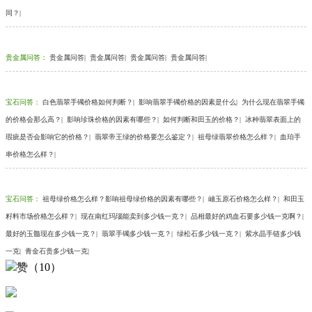
同？
|
贵金属问答
：
贵金属问答
|
贵金属问答
|
贵金属问答
|
贵金属问答
|
宝石问答
：
白色翡翠手镯价格如何判断？
|
影响翡翠手镯价格的因素是什么
|
为什么现在翡翠手镯
的价格会那么高？
|
影响珍珠价格的因素有哪些？
|
如何判断和田玉的价格？
|
冰种翡翠表面上的
瑕疵是否会影响它的价格？
|
翡翠帝王绿的价格要怎么鉴定？
|
祖母绿翡翠价格怎么样？
|
血珀手
串价格怎么样？
|
宝石问答
：
祖母绿价格怎么样？影响祖母绿价格的因素有哪些？
|
岫玉原石价格怎么样？
|
和田玉
籽料市场价格怎么样？
|
现在南红玛瑙能卖到多少钱一克？
|
品相最好的鸡血石要多少钱一克啊？
|
最好的玉髓现在多少钱一克？
|
翡翠手镯多少钱一克？
|
绿松石多少钱一克？
|
紫水晶手链多少钱
一克
|
青金石贵多少钱一克
|
赞（10）