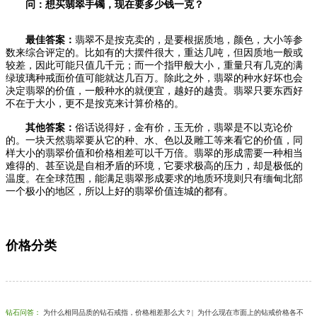
问：想买翡翠手镯，现在要多少钱一克？
最佳答案：
翡翠不是按克卖的，是要根据质地，颜色，大小等参
数来综合评定的。比如有的大摆件很大，重达几吨，但因质地一般或
较差，因此可能只值几千元；而一个指甲般大小，重量只有几克的满
绿玻璃种戒面价值可能就达几百万。除此之外，翡翠的种水好坏也会
决定翡翠的价值，一般种水的就便宜，越好的越贵。翡翠只要东西好
不在于大小，更不是按克来计算价格的。
其他答案：
俗话说得好，金有价，玉无价，翡翠是不以克论价
的。一块天然翡翠要从它的种、水、色以及雕工等来看它的价值，同
样大小的翡翠价值和价格相差可以千万倍。翡翠的形成需要一种相当
难得的、甚至说是自相矛盾的环境，它要求极高的压力，却是极低的
温度。在全球范围，能满足翡翠形成要求的地质环境则只有缅甸北部
一个极小的地区，所以上好的翡翠价值连城的都有。
价格分类
钻石问答
：
为什么相同品质的钻石戒指，价格相差那么大？
|
为什么现在市面上的钻戒价格各不