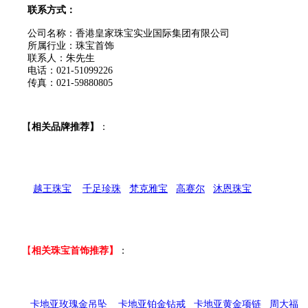
联系方式：
公司名称：香港皇家珠宝实业国际集团有限公司
所属行业：珠宝首饰
联系人：朱先生
电话：021-51099226
传真：021-59880805
【
相关品牌推荐】
：
越王珠宝
千足珍珠
梵克雅宝
高赛尔
沐恩珠宝
【
相关珠宝首饰推荐】
：
卡地亚玫瑰金吊坠
卡地亚铂金钻戒
卡地亚黄金项链
周大福