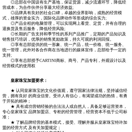
◎总部在中国设有生产基地，保证货源，减少流通环节，降低经
营成本，为合作伙伴分享最大经济效益;
◎品牌具有良好的社会口碑，卓越的业界影响，成熟的经营模
式，雄厚的资金实力，国际化品牌动作等形成的综合实力;
◎产品全程的电脑管理，可以实现网上看货、定货，并有合理的
退换货及售后服务，降低经营风险;
◎长期的广告支持和季节性的系列产品推广，定期的产品知识及
销售技巧培训，优厚的销售奖励政策，持久可观的利润回报。
◎享有总部提供的统一形象、统一产品，统一价格、统一服务、
统一管理，此外对各合作商在当地进行的媒体宣传，总部给予一定的
支持;
◎享有总部授予CARTINI商标、商号、产品专利，外观设计以及
经营模式的使用权
皇家珠宝加盟要求：
★ 认同皇家珠宝的文化价值观，遵守国家法律法规，坚持诚信经
营，拥有良好 的商业信誉。受许人有信心，有渴望成功的热情，有勇
于开拓的精神；
★ 具有成功营销经验的合法法人或自然人，具备足够运营资本，
专心皇家珠宝 品牌加盟店、专柜的经营管理，经营资本不低于公司标
准；
★ 了解品牌经营的基本模式，接受、理解并服从皇家珠宝特许加
盟的经营方式 及有关加盟规定；