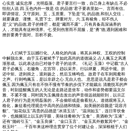
心实意.诚实忠厚，光明磊落。君子要言行一致，自己身上有缺点.不必
怕别人说.四.玉色内外一致是.信.的品德‘君子要表里如一、言而有信。
即讲情谊。又守原则。五，玉质重。下坠是“礼.的品德;和别人交往，
就要谦虚、谨懊、礼贤下士、牌重对方。六.玉有棱角，却不伤人
是“义”的品德;君子的锋芒，都是“藏而不露”，只有具备高深涵养的
人，才能具有这种境界。七.受到伤害而不屈服，是“勇”德;遇到困难和
挫折要勇于面对。百析不挠。
人们斌于玉以撼行化、人格化的内涵，将其从神权、王权的控制
中解脱出来。由于玉石被斌予了如此高尚的道德涵义.占人佩玉之风逐
渐形成。以此表达自已对做个君子的迫求。《礼记·玉藻》中记载“古人
君子必佩玉，右徽角，左宫羽，趋以采齐。行以肆夏，周还中规。折
还中矩。进则揖之，退则扬之，然后玉锵鸣也。故君子在车则闻鸯和
之声。行则鸣佩玉，是以非辟之心.无自人也。.意思是说凡是君子都会
佩玉.因为佩玉只有在不快不慢有节奏的步伐下才能裁出 清脆悦耳的声
音，时刻提醒佩玉的人无论是走路还是坐车，动作和姿势都要温文尔
雅、不紧不慢，同时因为玉佩撞击发出的声音很远就能听到，以示正
人君子的行为是光明磊落的，不会偷听或是偷看别人。道德观将玉人
格化，象征着伦理观念中高尚的品德和情操。如美丽的容颜是“花容月
貌”、“如花似玉”高贵的品德是“冰清玉洁”、“温润如玉”，连日常饮食
中，也频频冠上以玉的字眼，美味佳肴称为“玉食”，美酒称为“玉液”，
还有“抛砖引玉”、“金玉良缘”、“金口玉言’、“金玉其外败絮其中”、“金
枝玉叶”……干百年来这种理念贯穿了位个封建让会，深深根植于人们