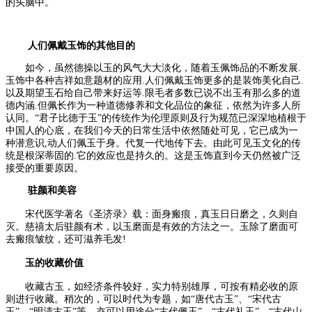
的头脑中。
人们佩戴玉饰的其他目的
如今，虽然德操以玉的风气大大淡化，随着玉佩饰品的不断发展.
玉饰中各种吉祥如意题材的应用.人们佩戴玉饰更多的是装饰美化自己.
以及期望玉石给自己带来好运等.限毛者多数已说不出玉有那么多的道
德内涵.但佩长作为一种道德修养和文化品位的象征，依然为许多人所
认同。“君子比德于玉”的传统作为伦理原则及行为规范已深深地植根于
中国人的心底，在我们今天的日常生活中依然随处可见，它已成为一
种潜意识,动人们佩玉于身。代复一代地传下去。由此可见玉文化的传
统是根深蒂固的.它的效应也是持久的。这是玉饰直到今天仍然被广泛
接受的重要原因。
驻颜和美容
宋代医学著名《圣济录》载：面身瘢痕，真玉日日磨之，久则自
灭。慈禧太后驻颜有术，以玉磨面是有效的方法之一。玉除了磨面可
去瘢痕皱纹，还可滋养毛发!
玉的收藏价值
收藏古玉，如经济条件较好，实力特别雄厚，可按有精必收的原
则进行收藏。稍次的，可以时代为专题，如“唐代古玉”、“宋代古
玉”、“明清古玉”等，亦可以用途分“古代佩玉”、“古代礼玉”、“古代山