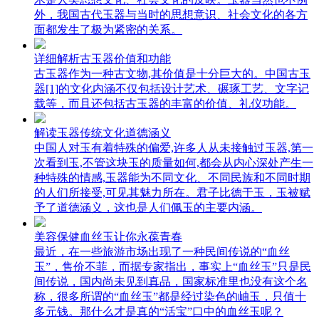
外，我国古代玉器与当时的思想意识、社会文化的各方
面都发生了极为紧密的关系。
详细解析古玉器价值和功能
古玉器作为一种古文物,其价值是十分巨大的。中国古玉
器[1]的文化内涵不仅包括设计艺术、碾琢工艺、文字记
载等，而且还包括古玉器的丰富的价值、礼仪功能。
解读玉器传统文化道德涵义
中国人对玉有着特殊的偏爱,许多人从未接触过玉器,第一
次看到玉,不管这块玉的质量如何,都会从内心深处产生一
种特殊的情感,玉器能为不同文化、不同民族和不同时期
的人们所接受,可见其魅力所在。君子比德于玉，玉被赋
予了道德涵义，这也是人们佩玉的主要内涵。
美容保健血丝玉让你永葆青春
最近，在一些旅游市场出现了一种民间传说的“血丝
玉”，售价不菲，而据专家指出，事实上“血丝玉”只是民
间传说，国内尚未见到真品，国家标准里也没有这个名
称，很多所谓的“血丝玉”都是经过染色的岫玉，只值十
多元钱。那什么才是真的“活宝”口中的血丝玉呢？