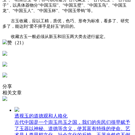
子”，以具体器物分“中国玉琮”、“中国玉壁”、“中国玉鸟”、“中国玉
龙”、“中国玉人”、“中国玉杯”、“中国玉带钩”等。
古玉收藏，应以工精，质优，色巧、形奇为标准，看多了、研究
多了，能达到“爱不择手是好玉”的目的。
收藏古玉一般必须从新玉和旧玉两大类去进行鉴定。
赞（21）
分享
相关文章
透视玉的道德观和人格化
古代中国是一个崇玉尚玉之国，我们的先民们很早赋予
了玉器以神秘、道德等含义，使其富有特殊的使命。艺
术是人类思想文化、社会文化的反映。玉器当然也不例