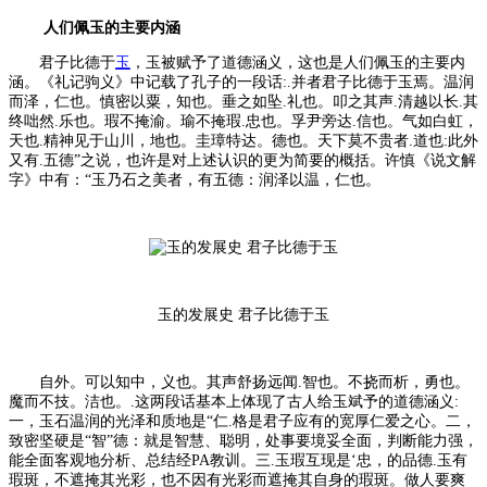
人们佩玉的主要内涵
君子比德于
玉
，玉被赋予了道德涵义，这也是人们佩玉的主要内
涵。《礼记驹义》中记载了孔子的一段话:.并者君子比德于玉焉。温润
而泽，仁也。慎密以粟，知也。垂之如坠.礼也。叩之其声.清越以长.其
终咄然.乐也。瑕不掩渝。瑜不掩瑕.忠也。孚尹旁达.信也。气如白虹，
天也.精神见于山川，地也。圭璋特达。德也。天下莫不贵者.道也:此外
又有.五德”之说，也许是对上述认识的更为简要的概括。许慎《说文解
字》中有：“玉乃石之美者，有五德：润泽以温，仁也。
玉的发展史 君子比德于玉
自外。可以知中，义也。其声舒扬远闻.智也。不挠而析，勇也。
魔而不技。洁也。.这两段话基本上体现了古人给玉斌予的道德涵义:
一，玉石温润的光泽和质地是“仁.格是君子应有的宽厚仁爱之心。二，
致密坚硬是“智”德：就是智慧、聪明，处事要境妥全面，判断能力强，
能全面客观地分析、总结经PA教训。三.玉瑕互现是‘忠，的品德.玉有
瑕斑，不遮掩其光彩，也不因有光彩而遮掩其自身的瑕斑。做人要爽