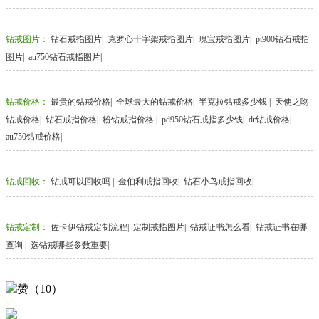
钻戒图片
：
钻石戒指图片
|
克罗心十字架戒指图片
|
瑰宝戒指图片
|
pt900钻石戒指
图片
|
au750钻石戒指图片
|
钻戒价格
：
最贵的钻戒价格
|
全球最大的钻戒价格
|
半克拉钻戒多少钱
|
天使之吻
钻戒价格
|
钻石戒指价格
|
粉钻戒指价格
|
pd950钻石戒指多少钱
|
dr钻戒价格
|
au750钻戒价格
|
钻戒回收
：
钻戒可以回收吗
|
金伯利戒指回收
|
钻石小鸟戒指回收
|
钻戒定制
：
佐卡伊钻戒定制流程
|
定制戒指图片
|
钻戒证书怎么看
|
钻戒证书在哪
查询
|
选钻戒哪些参数重要
|
赞（10）