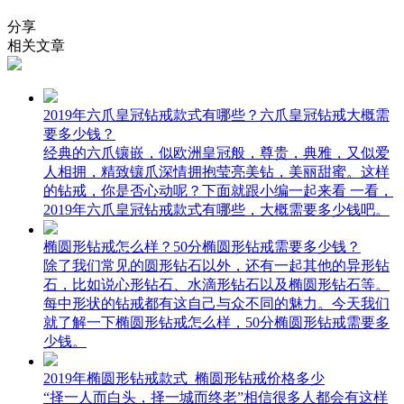
分享
相关文章
2019年六爪皇冠钻戒款式有哪些？六爪皇冠钻戒大概需
要多少钱？
经典的六爪镶嵌，似欧洲皇冠般，尊贵，典雅，又似爱
人相拥，精致镶爪深情拥抱莹亮美钻，美丽甜蜜。这样
的钻戒，你是否心动呢？下面就跟小编一起来看 一看，
2019年六爪皇冠钻戒款式有哪些，大概需要多少钱吧。
椭圆形钻戒怎么样？50分椭圆形钻戒需要多少钱？
除了我们常见的圆形钻石以外，还有一起其他的异形钻
石，比如说心形钻石、水滴形钻石以及椭圆形钻石等。
每中形状的钻戒都有这自己与众不同的魅力。今天我们
就了解一下椭圆形钻戒怎么样，50分椭圆形钻戒需要多
少钱。
2019年椭圆形钻戒款式_椭圆形钻戒价格多少
“择一人而白头，择一城而终老”相信很多人都会有这样