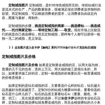
定制戒指图片
定制戒指，是针对传统戒指而言的。传统钻戒行业
是流水式的生产，产品的数量较多，很难满足现在消费者追求独特的
欲望。而定制戒指，可以根据消费者的需求，让消费者自由设定内
容，图案与素材，再制作。
定制戒指的步骤，
挑选定制戒指的商家——挑选裸钻——挑选戒
托——托付商家定制——等待定制工期——取货。
现在市场上比较流
行的就是自己挑选裸钻，然后定制戒指，那样每个人都可以获得一枚
独一无二的戒指，意义深远。
》》点击图片进入佐卡伊【触电】系列 PT950金47分/0.47克拉钻石戒指
定制戒指图片及价格
定制戒指图片及价格
如果是定制黄金戒指的话，以周大福为例，
普通的几千元的也有，贵的上万元。周大福的做工是很出名的，所
以，如果要求做工好的话，定制一枚戒指的价格要比买一枚普通戒指
的价格贵很多；
如果定制的是钻石戒指的话，主要看选什么样的钻石，钻石越大
品质越好当然就越贵了。定制30分的钻戒大概要6000多。要看你选的
钻石是什么样儿的了，钻石的品质主要看钻石4c（重量、颜色、净
度、切工），其次就是戒托的选择，不过像
佐卡伊
这样的专业钻石品
牌，定制钻戒是挑选裸钻就免费送戒托的，而且会根据裸钻的大小来