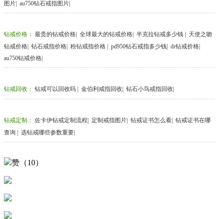
图片
|
au750钻石戒指图片
|
钻戒价格
：
最贵的钻戒价格
|
全球最大的钻戒价格
|
半克拉钻戒多少钱
|
天使之吻
钻戒价格
|
钻石戒指价格
|
粉钻戒指价格
|
pd950钻石戒指多少钱
|
dr钻戒价格
|
au750钻戒价格
|
钻戒回收
：
钻戒可以回收吗
|
金伯利戒指回收
|
钻石小鸟戒指回收
|
钻戒定制
：
佐卡伊钻戒定制流程
|
定制戒指图片
|
钻戒证书怎么看
|
钻戒证书在哪
查询
|
选钻戒哪些参数重要
|
赞（10）